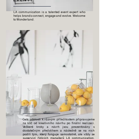
LA communication is a talented event expert who
helps brands connect, engage and evolve. Welcome
to Wonderland.
Celé události k různým příležitostem připravujeme
na klíč od kreativního návrhu po finální realizaci.
Veškeré kroky a návrh jsou prezentovány s
dostatečným předstihem a následně se na nich
podílí tým, který funguje samostatně, ale vždy se
supervizí řídících manažerů LA communication.