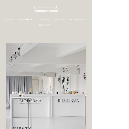
O NÁS
REFER
ENCE
EVENTY
DESIGN
INFLUENCEŘI
KONTAKT
EVENTY