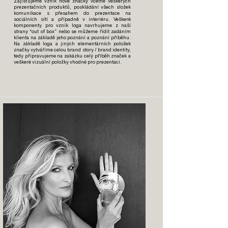
Zajišťujeme vznik nové značky včetně veškerých
prezentačních produktů, poskládání všech složek
komunikace s přesahem do prezentace na
sociálních sítí
a případně v interiéru. Veškeré
komponenty pro vznik loga navrhujeme z naší
strany “out of box” nebo se můžeme řídit zadáním
klienta na základě jeho poznání a poznání příběhu.
Na základě loga a jiných elementárních položek
značky vytváříme celou brand story / brand identity,
tedy připravujeme na zakázku celý příběh značek a
veškeré vizuální položky vhodné pro prezentaci.