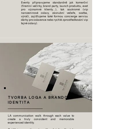
Eventy připravujeme standardně jak komerční
(firemní večírky, brand party, launch produktu, evet
pro významné klienty…), tak soukromé (vip
narozeninové oslavy, zásnubní večeře, svatba,
výročí, zajišťujeme také formou concierge servisu
dárky pro oslavence nebo rychlé zprostředkování vip
tajné oslavy).
TVORBA LOGA A BRANDOVÁ
IDENTITA
LA communication walk through each value to
create a truly consistent and memorable
experienced identity.