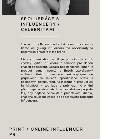
SPOLUPRÁCE S
INFLUENCERY /
CELEBRITAMI
The art of collaboration by LA communication is
based on giving influencers the opportunity to
become co-creators of the brand.
LA communication zajišťuje již několikátý rok
vhodný výběr influecerů / celebrit pro danou
značku nebo event. Dodává nadstandardní plnění z
product launch eventů a jiných společenský
událostí. Plnění influencerů není obyčejné, ale
připraveno na základě specifického briefu s
následnými korekturami. Až jako finální produkt jde
ke klientovi k souhlasu s publikací. K plnění
přistupujeme vždy jako k samostatnému projektu
tak, aby nejlépe odpovídalo představám klienta,
značky a současně zapadlo do obsahového konceptu
influencera.
PRINT / ONLINE INFLUENCER
PR